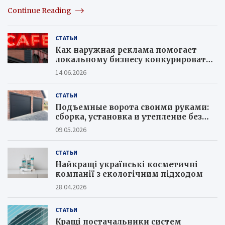
Continue Reading
СТАТЬИ
Как наружная реклама помогает
локальному бизнесу конкурировать с
крупными сетями
14.06.2026
СТАТЬИ
Подъемные ворота своими руками:
сборка, установка и утепление без
ошибок
09.05.2026
СТАТЬИ
Найкращі українські косметичні
компанії з екологічним підходом
28.04.2026
СТАТЬИ
Кращі постачальники систем