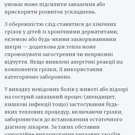
умовах може підсилити запалення або
прискорити розвиток ускладнень.
З обережністю слід ставитися до хімічних
грілок у дітей із хронічними дерматитами,
екземою або будь-якими захворюваннями
шкіри — додаткова дія тепла може
спровокувати загострення чи неприємні
відчуття. Якщо виявлені алергічні реакції на
компоненти грілки, її використання
категорично заборонено.
У випадку невідомих болів у животі або підозрі
на гострий запальний процес (апендицит,
кишкові інфекції тощо) застосування будь-
яких теплових процедур, включаючи грілки,
забороняється до встановлення остаточного
діагнозу лікарем. За таких обставин
самостійне використання теплових засобів