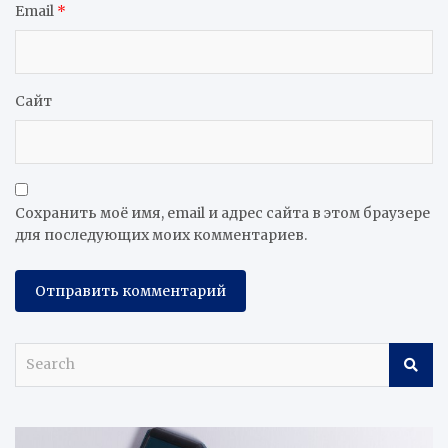
Email
*
Сайт
Сохранить моё имя, email и адрес сайта в этом браузере
для последующих моих комментариев.
S
e
a
r
c