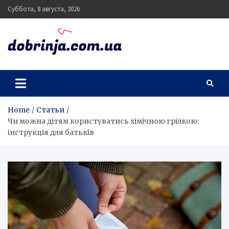
Skip
Суббота, 8 августа, 2026
to
content
dobrinja.com.ua
Home
Статьи
Чи можна дітям користуватись хімічною грілкою:
інструкція для батьків