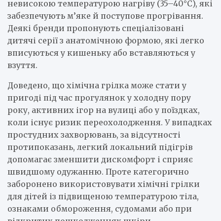
невисокою температурою нагріву (35–40°C), які
забезпечують м’яке й поступове прогрівання.
Деякі бренди пропонують спеціалізовані
дитячі серії з анатомічною формою, які легко
вписуються у кишеньку або вставляються у
взуття.
Доведено, що хімічна грілка може стати у
пригоді під час прогулянок у холодну пору
року, активних ігор на вулиці або у поїздках,
коли існує ризик переохолодження. У випадках
простудних захворювань, за відсутності
протипоказань, легкий локальний підігрів
допомагає зменшити дискомфорт і сприяє
швидшому одужанню. Проте категорично
заборонено використовувати хімічні грілки
для дітей із підвищеною температурою тіла,
ознаками обмороження, судомами або при
відкритих пошкодженнях шкіри.