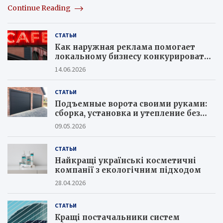
Continue Reading
СТАТЬИ
Как наружная реклама помогает
локальному бизнесу конкурировать с
крупными сетями
14.06.2026
СТАТЬИ
Подъемные ворота своими руками:
сборка, установка и утепление без
ошибок
09.05.2026
СТАТЬИ
Найкращі українські косметичні
компанії з екологічним підходом
28.04.2026
СТАТЬИ
Кращі постачальники систем