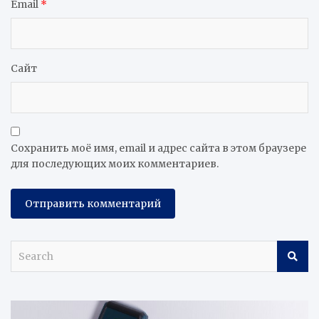
Email
*
Сайт
Сохранить моё имя, email и адрес сайта в этом браузере
для последующих моих комментариев.
S
e
a
r
c