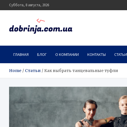
Skip
Суббота, 8 августа, 2026
to
content
dobrinja.com.ua
ГЛАВНАЯ
БЛОГ
О КОМПАНИИ
КОНТАКТЫ
СТАТЬИ
Home
Статьи
Как выбрать танцевальные туфли