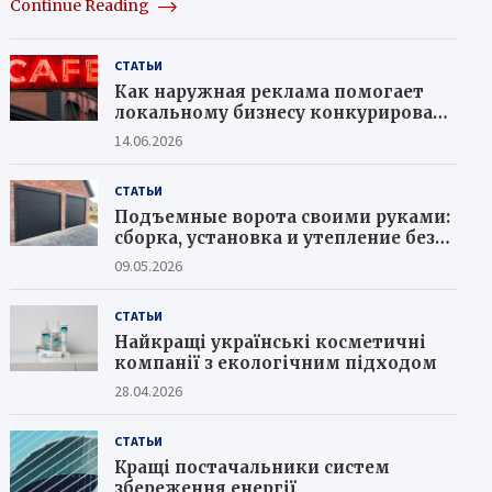
Continue Reading
СТАТЬИ
Как наружная реклама помогает
локальному бизнесу конкурировать
с крупными сетями
14.06.2026
СТАТЬИ
Подъемные ворота своими руками:
сборка, установка и утепление без
ошибок
09.05.2026
СТАТЬИ
Найкращі українські косметичні
компанії з екологічним підходом
28.04.2026
СТАТЬИ
Кращі постачальники систем
збереження енергії