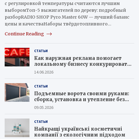
с регулировкой температуры считаются лучшим
выборомТоп-5 выжигателей по дереву: подробный
разборRADIO SHOP Pyro Master 60W — лучший баланс
цены и качестваНаборы твёрдотопливного…
Continue Reading
СТАТЬИ
Как наружная реклама помогает
локальному бизнесу конкурировать с
крупными сетями
14.06.2026
СТАТЬИ
Подъемные ворота своими руками:
сборка, установка и утепление без
ошибок
09.05.2026
СТАТЬИ
Найкращі українські косметичні
компанії з екологічним підходом